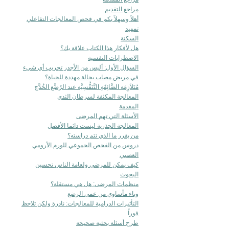
مراجع التقديم
أهلاً وسهلاً بكم في فحص المعالجات التفاعلي
تمهيد
السكتة
هل لأفكار هذا الكتاب علاقة بك؟
الاضطرابات النفسية
السؤال الأول: أليس من الأجدر تجريب أي شيء
في مريض مصاب بحالة مهددة للحياة؟
مُتَلاَزِمَة الضَّائِقَةِ التَّنَفُّسِيَّة عند الرُضَّع الخُدَّج
المعالجة المكثفة لسرطان الثدي
المقدمة
الأسئلة التي تهم المرضى
المعالجة الجذرية ليست دائما الأفضل
من يقرر ما الذي تتم دراسته؟
دروس من الفحص الجموعي للورم الأرومي
العصبي
كيف يمكن للمرضى ولعامة الناس تحسين
البحوث
منظمات المرضى: هل هي مستقلة؟
وباء مأساوي من عمى الرضع
التأثيرات الدرامية للمعالجات: نادرة ولكن تلاحظ
فوراً
طرح أسئلة بحثية صحيحة