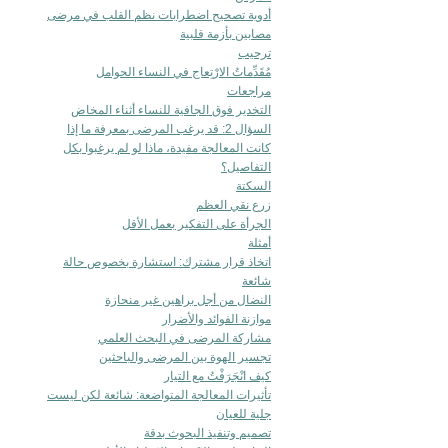
أدوية تصحيح اضطرابات نظم القلب في مرضى
مصابين بأزمة قلبية
ترحيب
مُقَدِّماتُ الارْتِعاج في النساء الحوامل
مراجعات
التخدير فوق الجافية للنساء أثناء المخاض
السؤال 2: قد يرغب المرضى بمعرفة ما إذا
كانت المعالجة مفيدة، ماذا لو لم يرغبوا بكل
التفاصيل؟
السكتة
زرع نقي العظم
الجرأة على التفكير بعمل الأقل
أمثلة
اتخاذ قرار مشترك: استشارة بخصوص حالة
شائعة
النضال من أجل براهين غير منحازة
موازنة الفوائد والأضرار
مشاركة المرضى في البحث العلمي
تجسير الهوة بين المرضى والباحثين
كيف انْجَرَفْتُ مع التيار
تأثيرات المعالجة المتواضعة: شائعة لكن ليست
جلية للعيان
تصميم وتنفيذ البحوث بدقة