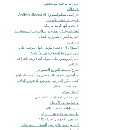
تأثيرات مرجوَّة لم تتحقق
قبلة الأم
دي إيثيل ستلبواسترول Diethylstilboestrol
عدوى HIV عند الأطفال
لا عجب أنها كانت مرتبكة
أسئلة حول ترجمة براهين البحوث إلى ممارسة
المزيد ليس بالضرورة أفضل
ترجمات
السؤال 3: الاحصاء مُرْبِك، فهل يتوجب على
المرضى حقاً الاطلاع على الأرقام؟
تأثير أبروتينين على النزف أثناء وبعد الجراحة
طرائق
شرح مبسط للتوزيع العشوائي
ما أهداف الفحص الجموعي وما أهمية البراهين
كيف يمكن للمرضى تعريض الفحوص العادلة
للمعالجات للخطر
النوادر نوادر
نص فحص المعالجات الأساسي
عندما يختلف الأطباء
نشر وإتاحة جميع النتائج
طريقة استخدام هذا الموقع
فما هي الفحوص العادلة إذاً؟
التوزيع الاستهلالي غير المنحاز للمعالجات