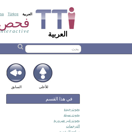
العربية
Türkçe
sa
فحص ا
interactive
العربية
للأعلى
السابق
في هذا القسم
بحوث جيدة
بحوث سيئة
بحوث غير ضرورية
الترجمات
مراجع المقدمة