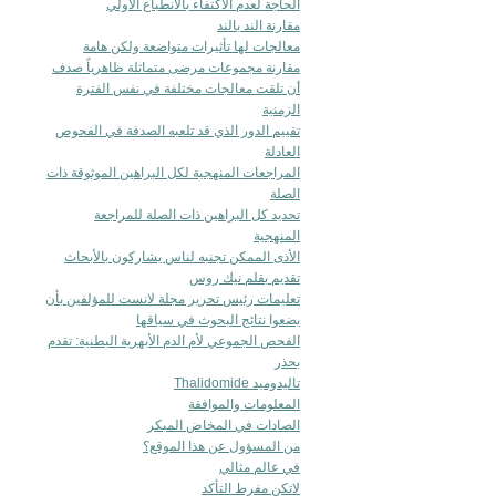
الحاجة لعدم الاكتفاء بالانطباع الأولي
مقارنة الند بالند
معالجات لها تأثيرات متواضعة ولكن هامة
مقارنة مجموعات مرضى متماثلة ظاهرياً صدف
أن تلقت معالجات مختلفة في نفس الفترة
الزمنية
تقييم الدور الذي قد تلعبه الصدفة في الفحوص
العادلة
المراجعات المنهجية لكل البراهين الموثوقة ذات
الصلة
تحديد كل البراهين ذات الصلة للمراجعة
المنهجية
الأذى الممكن تجنبه لناس يشاركون بالأبحاث
تقديم بقلم نيك روس
تعليمات رئيس تحرير مجلة لانست للمؤلفين بأن
يضعوا نتائج البحوث في سياقها
الفحص الجموعي لأم الدم الأبهرية البطنية: تقدم
بحذر
تاليدوميد Thalidomide
المعلومات والموافقة
الصادات في المخاض المبكر
من المسؤول عن هذا الموقع؟
في عالم مثالي
لاتكن مفرط التأكد