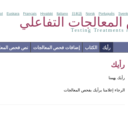
ol
Euskara
Français
Hrvatski
Italiano
日本語
Norsk
Português
Svenk
لمعالجات التفاعلي
Testing Treatments
رأيك
الكتاب
إضافات فحص المعالجات
نص فحص المعال
رأيك
رأيك يهمنا
الرجاء إعلامنا برأيك بفحص المعالجات