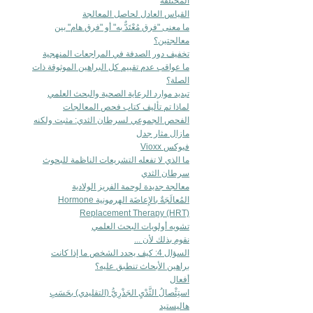
المختلفة
القياس العادل لحاصل المعالجة
ما معنى "فرق مُعْتَدٌّ به" أو "فرق هام" بين
معالجتين؟
تخفيف دور الصدفة في المراجعات المنهجية
ما عواقب عدم تقييم كل البراهين الموثوقة ذات
الصلة؟
تبديد موارد الرعاية الصحية والبحث العلمي
لماذا تم تأليف كتاب فحص المعالجات
الفحص الجموعي لسرطان الثدي: مثبت ولكنه
مازال مثار جدل
فيوكس Vioxx
ما الذي لا تفعله التشريعات الناظمة للبحوث
سرطان الثدي
معالجة جديدة لوحمة الفريز الولادية
المُعالَجَةٌ بالإِعاضَة الهرمونية Hormone
Replacement Therapy (HRT)
تشويه أولويات البحث العلمي
نقوم بذلك لأن ...
السؤال 4: كيف يحدد الشخص ما إذا كانت
براهين الأبحاث تنطبق عليه؟
أفعال
استِئْصالُ الثَّدْيِ الجَذْرِيُّ (التقليدي) بحَسَبِ
هاليستيد