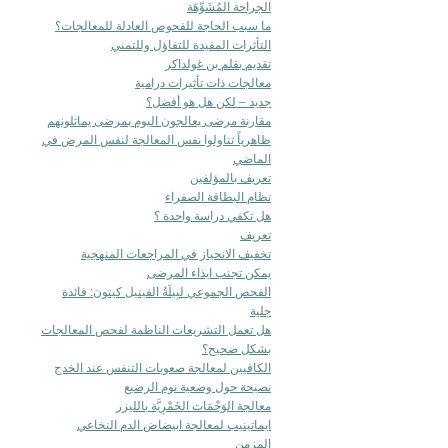
الجراحة المُشَوِّهَة
ما سبب الحاجة للفحوص العادلة للمعالجات؟
التأثرات المفيدة للتفاؤل وللتمني
تقديم بقلم بن غولداكر
معالجات ذات تأثيرات درامية
جديد – لكن هل هو أفضل؟
مقارنة مرضى يعالجون اليوم بمرضى يماثلونهم
ظاهرياً تناولوا نفس المعالجة لنفس المرض في
الماضي
تعريف بالمؤلفين
نظام البطاقة الصفراء
هل تكفي دراسة واحدة ؟
تعريف
تخفيف الانحياز في المراجعات المنهجية
يمكن تجنب ايذاء المرضى
الفحص الجموعي لبِيلَةُ الفينيل كيتون: فائدة
جلية
هل تعمل التشريعات الناظمة لفحص المعالجات
بشكل صحيح؟
الكافيين لمعالجة صعوبات التنفس عند الخدج
نصيحة حول وضعية نوم الرضيع
معالجة الوَحْمَات الخَمْرِيَّة بالليزر
ايماتينيب لمعالجة ابيضاض الدم النخاعي
المزمن