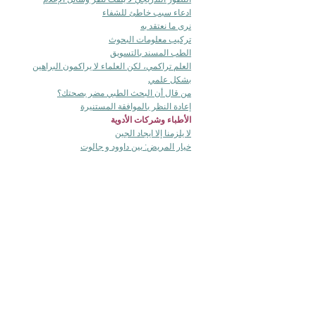
ادعاء سبب خاطئ للشفاء
نرى ما نعتقد به
تركيب معلومات البحوث
الطب المسند بالتسويق
العلم تراكمي، لكن العلماء لا يراكمون البراهين
بشكل علمي
من قال أن البحث الطبي مضر بصحتك؟
إعادة النظر بالموافقة المستنيرة
الأطباء وشركات الأدوية
لا يلزمنا إلا ايجاد الجين
خيار المريض: بين داوود و جالوت