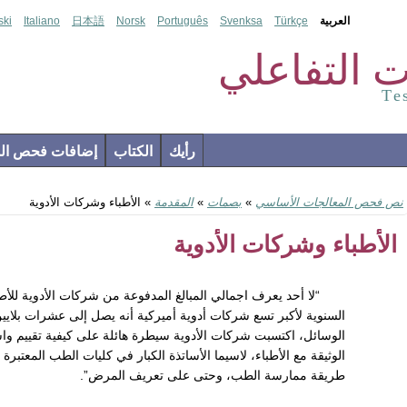
العربية
Türkçe
Svenksa
Português
Norsk
日本語
Italiano
ski
 التفاعلي
Te
رأيك
الكتاب
إضافات فحص الم
نص فحص المعالجات الأساسي
»
بصمات
»
المقدمة
» الأطباء وشركات الأدوية
الأطباء وشركات الأدوية
“لا أحد يعرف اجمالي المبالغ المدفوعة من شركات الأدوية للأطب
السنوية لأكبر تسع شركات أدوية أميركية أنه يصل إلى عشرات بلايي
الوسائل، اكتسبت شركات الأدوية سيطرة هائلة على كيفية تقييم واستخد
الوثيقة مع الأطباء، لاسيما الأساتذة الكبار في كليات الطب المعتبرة 
طريقة ممارسة الطب، وحتى على تعريف المرض”.