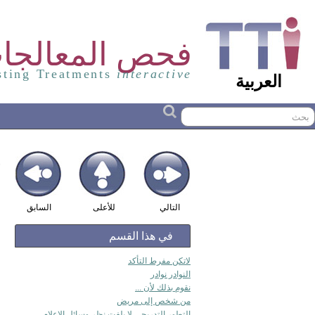
فحص المعالجات
sting Treatments
interactive
العربية
التالي
للأعلى
السابق
في هذا القسم
لاتكن مفرط التأكد
النوادر نوادر
نقوم بذلك لأن ...
من شخص إلى مريض
التطور التدريجي لا يلفت نظر وسائل الإعلام