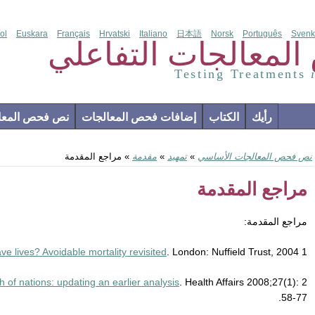
ol
Euskara
Français
Hrvatski
Italiano
日本語
Norsk
Português
Svenk
لمعالجات التفاعلي
Testing Treatments
رأيك
الكتاب
إضافات فحص المعالجات
نص فحص المعال
نص فحص المعالجات الأساسي
»
تمهيد
»
مقدمة
» مراجع المقدمة
مراجع المقدمة
مراجع المقدمة:
e lives? Avoidable mortality revisited
. London: Nuffield Trust, 2004.
1 Nolte E, McKee CM.
 of nations: updating an earlier analysis
. Health Affairs 2008;27(1):
2 Nolte E, McKee CM.
58-77.